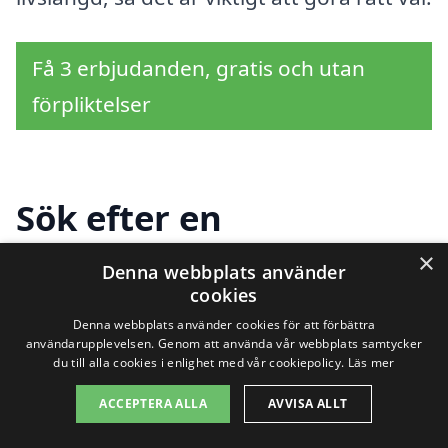
Få 3 erbjudanden, gratis och utan
förpliktelser
Sök efter en
professionell för
×
Denna webbplats använder
cookies
dränering i andra
Denna webbplats använder cookies för att förbättra
städer nära Ystad
användarupplevelsen. Genom att använda vår webbplats samtycker
du till alla cookies i enlighet med vår cookiepolicy.
Läs mer
ACCEPTERA ALLA
AVVISA ALLT
Att hitta rätt hjälp för dränering i Ystad