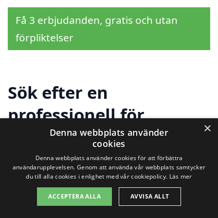
Få 3 erbjudanden, gratis och utan
förpliktelser
Sök efter en
professionell för
×
dränering i andra
Denna webbplats använder
cookies
städer nära Sjöbo
Denna webbplats använder cookies för att förbättra
användarupplevelsen. Genom att använda vår webbplats samtycker
du till alla cookies i enlighet med vår cookiepolicy.
Läs mer
Att hitta rätt hjälp för
dränering i Sjöbo
är
ACCEPTERA ALLA
AVVISA ALLT
avgörande för att säkerställa att din