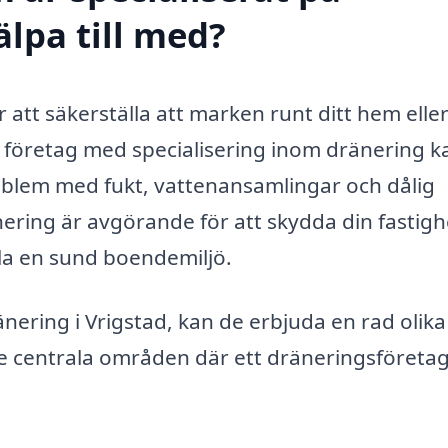
älpa till med?
ör att säkerställa att marken runt ditt hem eller
llt företag med specialisering inom dränering k
roblem med fukt, vattenansamlingar och dålig
nering är avgörande för att skydda din fastigh
lla en sund boendemiljö.
ränering i Vrigstad, kan de erbjuda en rad olika
 de centrala områden där ett dräneringsföreta