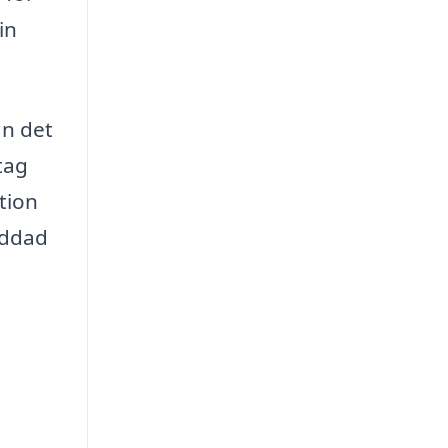
in
an det
tag
tion
kyddad