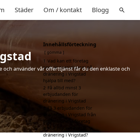
m
Städer
Om / kontakt
Blogg
Innehållsförteckning
igstad
gömma
1
Vad kan ett företag
som är specialiserat på
de och använder vår offerttjänst får du den enklaste och
dränering i Vrigstad
hjälpa till med?
2
Få alltid minst 3
erbjudanden för
dränering i Vrigstad
3
Få 3 erbjudanden för
dränering i Vrigstad från
professionella företag
4
Hur mycket kostar
dränering i Vrigstad?