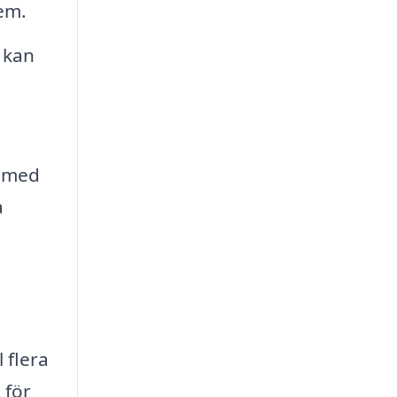
em.
 kan
a med
a
 flera
 för