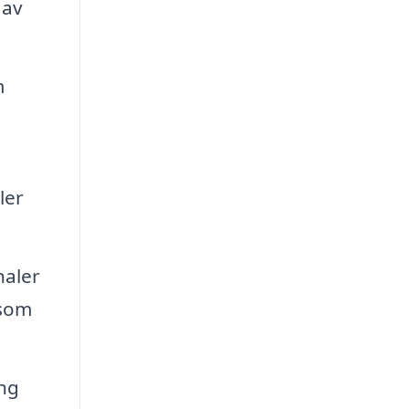
 av
m
ler
naler
 som
ing