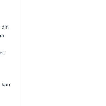
 din
an
et
g kan