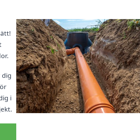
ätt!
t
or.
 dig
för
ig i
jekt.