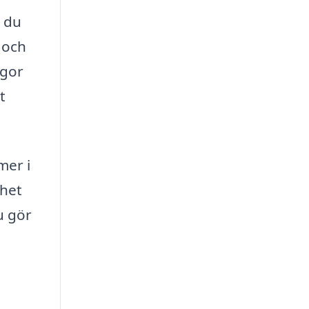
t du
r och
ågor
t
mer i
nhet
u gör