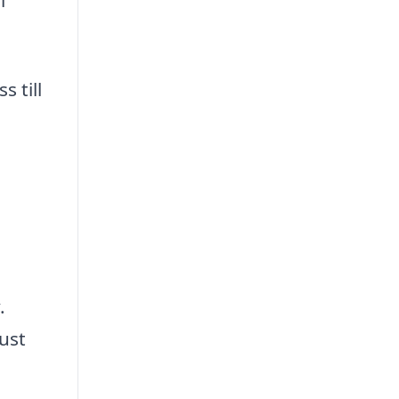
l
 till
.
ust