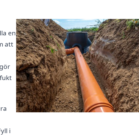
lla en
m att
 gör
fukt
öra
ll i