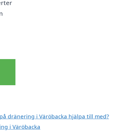
erter
m
 på dränering i Väröbacka hjälpa till med?
ing i Väröbacka