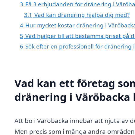
3
Få 3 erbjudanden för dränering i Väröba
3.1
Vad kan dränering hjälpa dig med?
4
Hur mycket kostar dränering i Väröback
5
Vad hjälper till att bestämma priset på 
6
Sök efter en professionell för dränering
Vad kan ett företag som
dränering i Väröbacka 
Att bo i Väröbacka innebär att njuta av de
Men precis som i många andra områden 