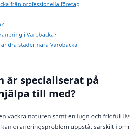
cka från professionella företag
a?
dränering i Väröbacka?
 i andra städer nära Väröbacka
 är specialiserat på
hjälpa till med?
n vackra naturen samt en lugn och fridfull livs
kan dräneringsproblem uppstå, särskilt i om