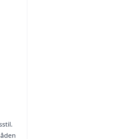
stil.
råden