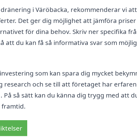
d dränering i Väröbacka, rekommenderar vi at
fferter. Det ger dig möjlighet att jämföra prise
ernativet för dina behov. Skriv ner specifika fr
å att du kan få så informativa svar som möjlig
en investering som kan spara dig mycket bekym
g research och se till att företaget har erfare
 På så sätt kan du känna dig trygg med att d
 framtid.
iktelser