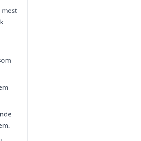
n mest
ak
 som
tem
ande
lem.