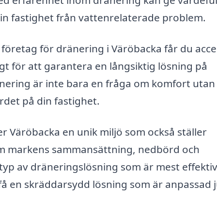
d erfarenhet inom dränering kan ge värdeful
n fastighet från vattenrelaterade problem.
öretag för dränering i Väröbacka får du access
gt för att garantera en långsiktig lösning på
nering är inte bara en fråga om komfort utan
det på din fastighet.
 Väröbacka en unik miljö som också ställer
 som markens sammansättning, nedbörd och
yp av dräneringslösning som är mest effektiv
 få en skräddarsydd lösning som är anpassad j