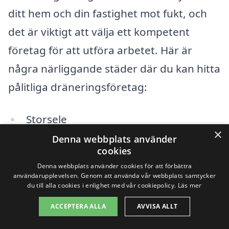
ditt hem och din fastighet mot fukt, och
det är viktigt att välja ett kompetent
företag för att utföra arbetet. Här är
några närliggande städer där du kan hitta
pålitliga dräneringsföretag:
Storsele
×
Denna webbplats använder
Hemavan
cookies
Denna webbplats använder cookies för att förbättra
Torsby
användarupplevelsen. Genom att använda vår webbplats samtycker
du till alla cookies i enlighet med vår cookiepolicy.
Läs mer
Laxå
ACCEPTERA ALLA
AVVISA ALLT
Korsberga