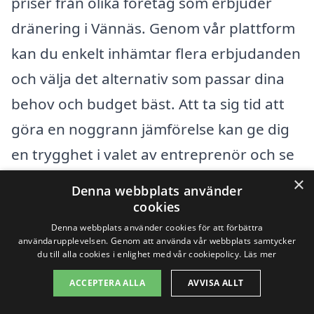
priser från olika företag som erbjuder
dränering i Vännäs. Genom vår plattform
kan du enkelt inhämtar flera erbjudanden
och välja det alternativ som passar dina
behov och budget bäst. Att ta sig tid att
göra en noggrann jämförelse kan ge dig
en trygghet i valet av entreprenör och se
till att du får en hållbar och effektiv
×
Denna webbplats använder
dräneringslösning.
cookies
Denna webbplats använder cookies för att förbättra
användarupplevelsen. Genom att använda vår webbplats samtycker
Få 3 erbjudanden, gratis och utan
du till alla cookies i enlighet med vår cookiepolicy.
Läs mer
förpliktelser
ACCEPTERA ALLA
AVVISA ALLT