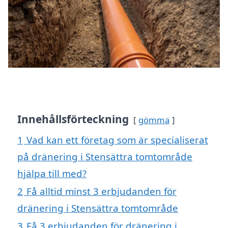
Innehållsförteckning
gömma
1
Vad kan ett företag som är specialiserat
på dränering i Stensättra tomtområde
hjälpa till med?
2
Få alltid minst 3 erbjudanden för
dränering i Stensättra tomtområde
3
Få 3 erbjudanden för dränering i