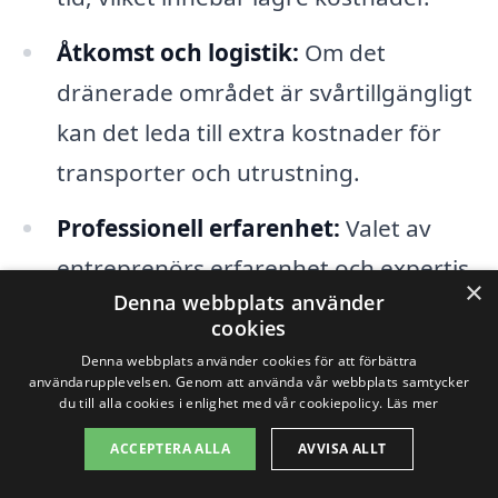
Åtkomst och logistik:
Om det
dränerade området är svårtillgängligt
kan det leda till extra kostnader för
transporter och utrustning.
Professionell erfarenhet:
Valet av
entreprenörs erfarenhet och expertis
×
Denna webbplats använder
kan också påverka priset. Mer erfarna
cookies
företag kan ta ut högre avgifter, men
Denna webbplats använder cookies för att förbättra
de erbjuder ofta bättre kvalitet och
användarupplevelsen. Genom att använda vår webbplats samtycker
du till alla cookies i enlighet med vår cookiepolicy.
Läs mer
resultat.
ACCEPTERA ALLA
AVVISA ALLT