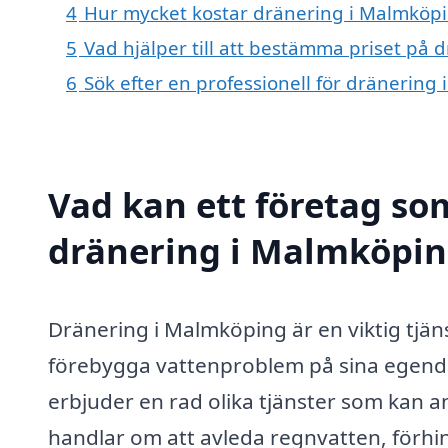
4
Hur mycket kostar dränering i Malmköp
5
Vad hjälper till att bestämma priset på
6
Sök efter en professionell för dränerin
Vad kan ett företag som
dränering i Malmköping
Dränering i Malmköping är en viktig tjän
förebygga vattenproblem på sina egendo
erbjuder en rad olika tjänster som kan a
handlar om att avleda regnvatten, förhind