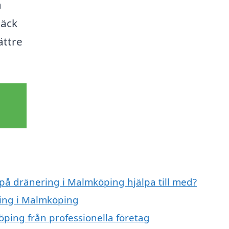
a
täck
ättre
 på dränering i Malmköping hjälpa till med?
ring i Malmköping
ping från professionella företag