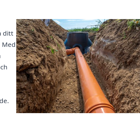
 ditt
. Med
a
och
åde.