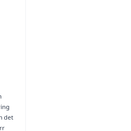
h
ring
m det
rr