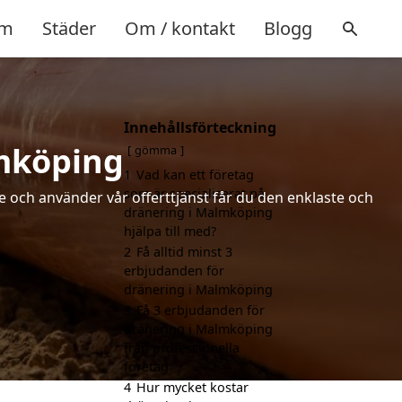
m
Städer
Om / kontakt
Blogg
Innehållsförteckning
lmköping
gömma
1
Vad kan ett företag
som är specialiserat på
de och använder vår offerttjänst får du den enklaste och
dränering i Malmköping
hjälpa till med?
2
Få alltid minst 3
erbjudanden för
dränering i Malmköping
3
Få 3 erbjudanden för
dränering i Malmköping
från professionella
företag
4
Hur mycket kostar