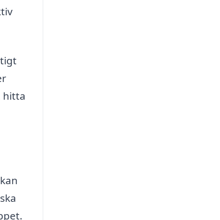
tiv
tigt
er
 hitta
 kan
nska
ppet.