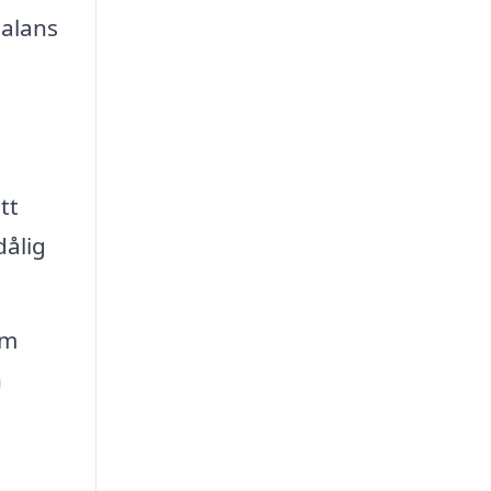
balans
tt
dålig
om
h