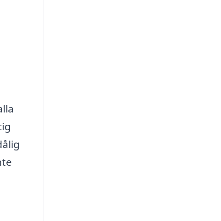
alla
tig
ålig
nte