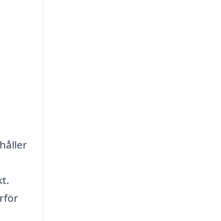
håller
t.
rför