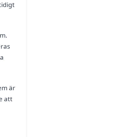
idigt
lm.
eras
ka
hem är
e att