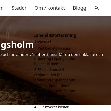
m
Städer
Om / kontakt
Blogg
Innehållsförteckning
ångsholm
gömma
1
Vad kan ett företag
som är specialiserat på
de och använder vår offerttjänst får du den enklaste och
dränering i Spångsholm
hjälpa till med?
2
Få alltid minst 3
erbjudanden för
dränering i Spångsholm
3
Få 3 erbjudanden för
dränering i Spångsholm
från professionella
företag
4
Hur mycket kostar