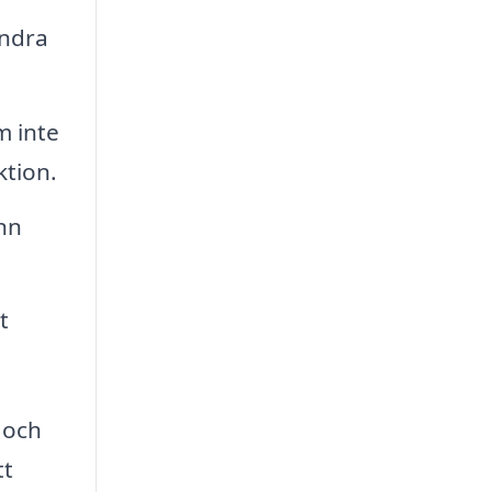
andra
 inte
ktion.
nn
t
 och
tt