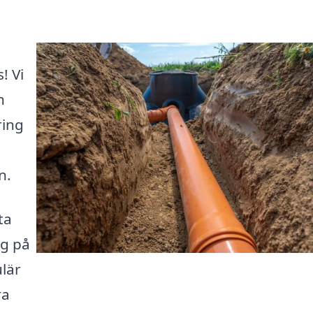
! Vi
h
ring
n.
ta
ig på
lär
ra