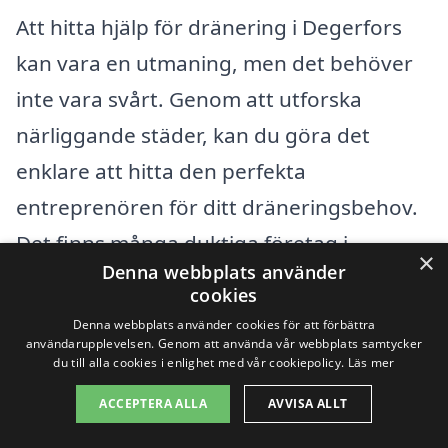
Att hitta hjälp för dränering i Degerfors
kan vara en utmaning, men det behöver
inte vara svårt. Genom att utforska
närliggande städer, kan du göra det
enklare att hitta den perfekta
entreprenören för ditt dräneringsbehov.
Det finns många duktiga företag i
×
Denna webbplats använder
regionen som är specialiserade på
cookies
dränering och kan erbjuda
Denna webbplats använder cookies för att förbättra
användarupplevelsen. Genom att använda vår webbplats samtycker
konkurrenskraftiga priser. Här är några av
du till alla cookies i enlighet med vår cookiepolicy.
Läs mer
de städerna där du kan hitta professionell
ACCEPTERA ALLA
AVVISA ALLT
hjälp: