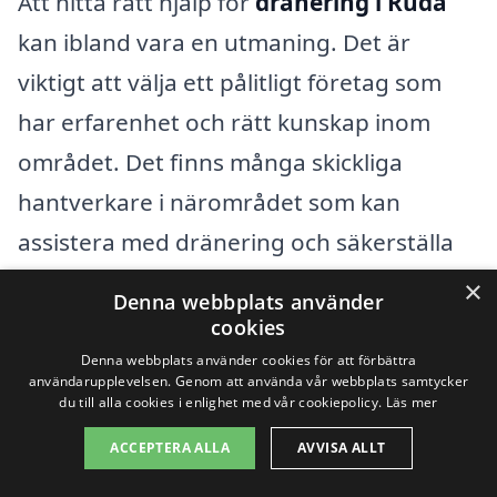
Att hitta rätt hjälp för
dränering i Ruda
kan ibland vara en utmaning. Det är
viktigt att välja ett pålitligt företag som
har erfarenhet och rätt kunskap inom
området. Det finns många skickliga
hantverkare i närområdet som kan
assistera med dränering och säkerställa
att ditt hem är skyddat mot fukt och
×
Denna webbplats använder
vattenskador. Genom att jämföra olika
cookies
offerter kan du hitta det bästa
Denna webbplats använder cookies för att förbättra
användarupplevelsen. Genom att använda vår webbplats samtycker
alternativet som passar just dina behov.
du till alla cookies i enlighet med vår cookiepolicy.
Läs mer
ACCEPTERA ALLA
AVVISA ALLT
När du söker efter företag för dränering