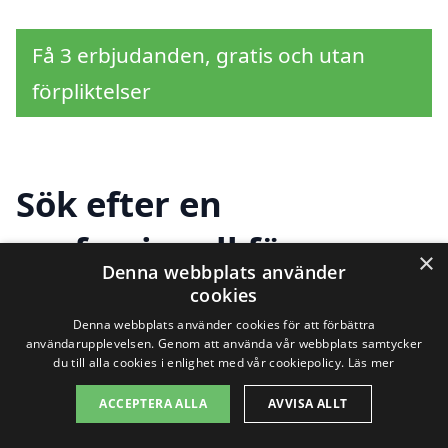
Få 3 erbjudanden, gratis och utan
förpliktelser
Sök efter en
professionell för
×
Denna webbplats använder
dränering i andra
cookies
Denna webbplats använder cookies för att förbättra
städer nära Östad
användarupplevelsen. Genom att använda vår webbplats samtycker
du till alla cookies i enlighet med vår cookiepolicy.
Läs mer
ACCEPTERA ALLA
AVVISA ALLT
Dränering i Östad är en viktig aspekt för