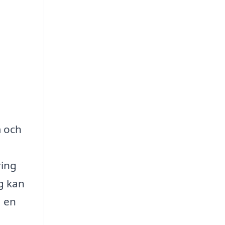
m och
ring
g kan
a en