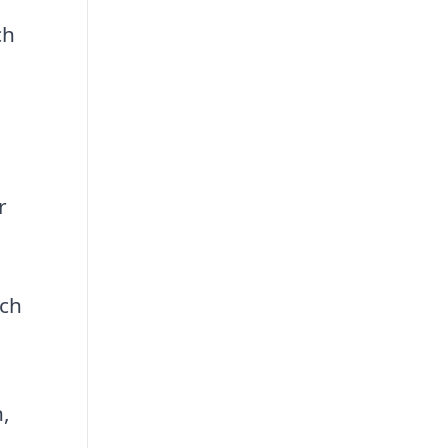
ch
r
och
n,