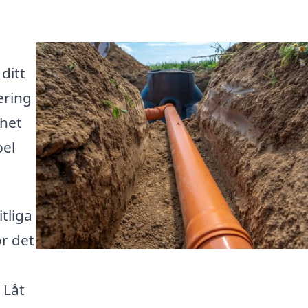
ditt
ering
ghet
bel
itliga
ör det
 Låt