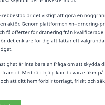
 också skyddar deras investeringar.
 Grebbestad är det viktigt att göra en noggra
faren aktör. Genom plattformen xn--drnering-pr
ch få offerter för dränering från kvalificerade
ör det enklare för dig att fattar ett välgrunda
udget.
astighet är inte bara en fråga om att skydda di
 framtid. Med rätt hjälp kan du vara säker på 
ch att ditt hem förblir torrlagt, friskt och säk