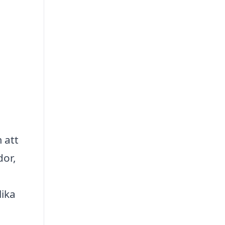
 att
dor,
lika