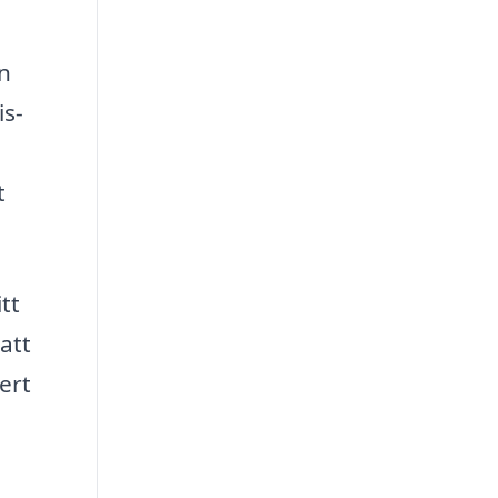
nn
is-
t
tt
att
ert