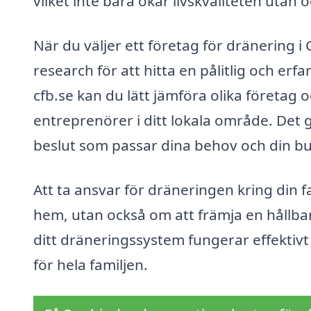
vilket inte bara ökar livskvaliteten utan
När du väljer ett företag för dränering i
research för att hitta en pålitlig och er
cfb.se kan du lätt jämföra olika företag o
entreprenörer i ditt lokala område. Det g
beslut som passar dina behov och din b
Att ta ansvar för dräneringen kring din f
hem, utan också om att främja en hållbar
ditt dräneringssystem fungerar effektivt o
för hela familjen.