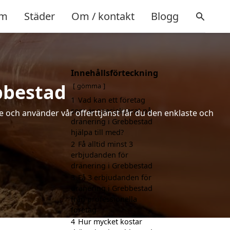
m
Städer
Om / kontakt
Blogg
Innehållsförteckning
bbestad
gömma
1
Vad kan ett företag
som är specialiserat på
de och använder vår offerttjänst får du den enklaste och
dränering i Grebbestad
hjälpa till med?
2
Få alltid minst 3
erbjudanden för
dränering i Grebbestad
3
Få 3 erbjudanden för
dränering i Grebbestad
från professionella
företag
4
Hur mycket kostar