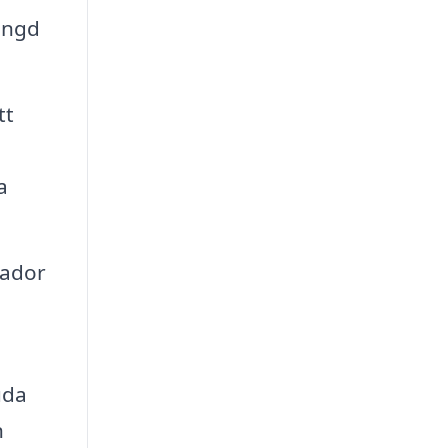
längd
tt
a
kador
uda
n