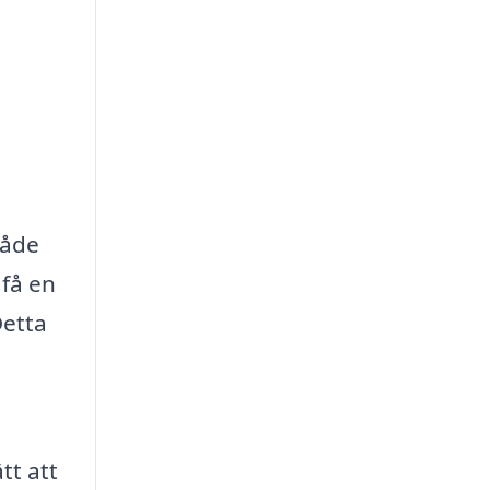
både
 få en
Detta
tt att