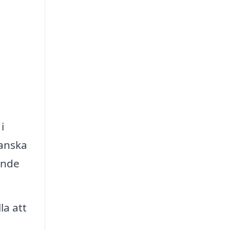
i
ranska
ande
la att