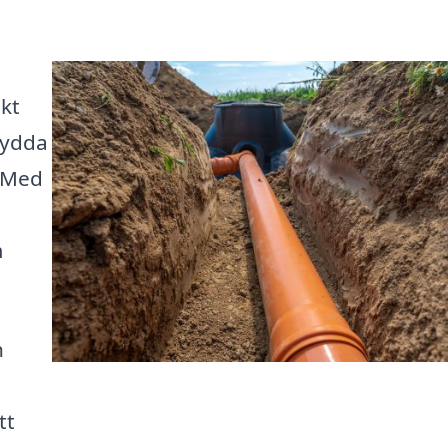
kt
kydda
. Med
a
m
n
tt