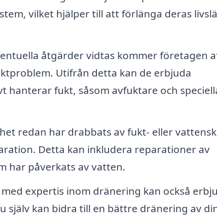
stem, vilket hjälper till att förlänga deras livs
entuella åtgärder vidtas kommer företagen a
tproblem. Utifrån detta kan de erbjuda
t hanterar fukt, såsom avfuktare och speciell
het redan har drabbats av fukt- eller vattens
aration. Detta kan inkludera reparationer av
m har påverkats av vatten.
med expertis inom dränering kan också erbj
själv kan bidra till en bättre dränering av di