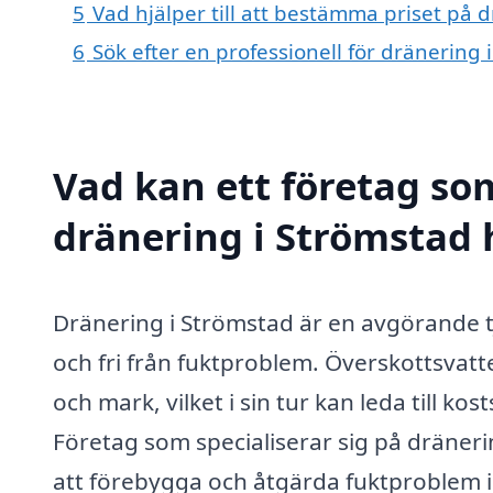
5
Vad hjälper till att bestämma priset på 
6
Sök efter en professionell för dränering
Vad kan ett företag som
dränering i Strömstad h
Dränering i Strömstad är en avgörande tjän
och fri från fuktproblem. Överskottsvat
och mark, vilket i sin tur kan leda till k
Företag som specialiserar sig på dräner
att förebygga och åtgärda fuktproblem i