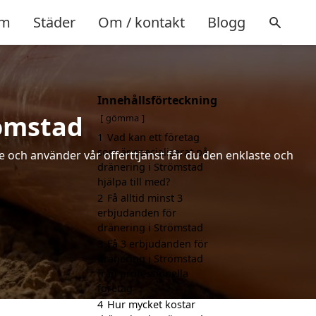
m
Städer
Om / kontakt
Blogg
Innehållsförteckning
römstad
gömma
1
Vad kan ett företag
som är specialiserat på
de och använder vår offerttjänst får du den enklaste och
dränering i Strömstad
hjälpa till med?
2
Få alltid minst 3
erbjudanden för
dränering i Strömstad
3
Få 3 erbjudanden för
dränering i Strömstad
från professionella
företag
4
Hur mycket kostar