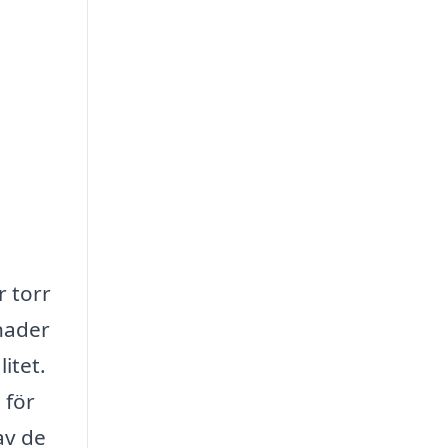
r torr
nader
itet.
 för
av de