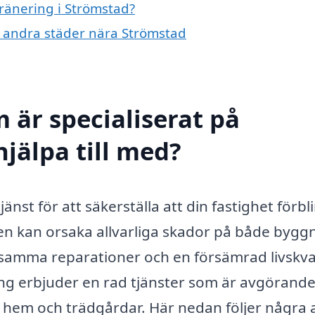
dränering i Strömstad?
 i andra städer nära Strömstad
 är specialiserat på
jälpa till med?
st för att säkerställa att din fastighet förbli
ten kan orsaka allvarliga skador på både bygg
ostsamma reparationer och en försämrad livskval
ing erbjuder en rad tjänster som är avgörande
 hem och trädgårdar. Här nedan följer några 