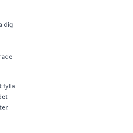
a dig
erade
 fylla
det
ter.