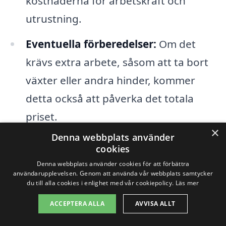
kostnaderna för arbetskraft och
utrustning.
Eventuella förberedelser:
Om det
krävs extra arbete, såsom att ta bort
växter eller andra hinder, kommer
detta också att påverka det totala
priset.
×
Denna webbplats använder
Genom att analysera dessa faktorer kan
cookies
Denna webbplats använder cookies för att förbättra
du få en bättre förståelse för vad du kan
användarupplevelsen. Genom att använda vår webbplats samtycker
förvänta dig när det gäller kostnaden för
du till alla cookies i enlighet med vår cookiepolicy.
Läs mer
dränering i Nymölla. Det är också viktigt
ACCEPTERA ALLA
AVVISA ALLT
att man jämför olika offerter från