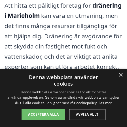
Att hitta ett pålitligt företag för
dränering
i Marieholm
kan vara en utmaning, men
det finns många resurser tillgängliga för
att hjälpa dig. Dränering är avgörande för
att skydda din fastighet mot fukt och
vattenskador, och det är viktigt att anlita
experter som kan utföra arbetet korrekt.
×
Om du behöver hjälp med dränering, kan
Denna webbplats använder
cookies
det vara värt att överväga företag i
Denna webbplats använder cookies för att förbättra
närliggande städer som erbjuder tjänster
användarupplevelsen. Genom att använda vår webbplats samtycker
du till alla cookies i enlighet med vår cookiepolicy.
Läs mer
inom detta område.
ACCEPTERA ALLA
AVVISA ALLT
Några av städerna i närheten av