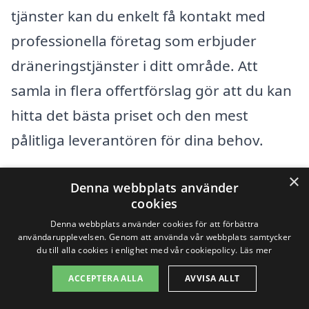
tjänster kan du enkelt få kontakt med
professionella företag som erbjuder
dräneringstjänster i ditt område. Att
samla in flera offertförslag gör att du kan
hitta det bästa priset och den mest
pålitliga leverantören för dina behov.
×
Det är alltid klokt att diskutera dina
Denna webbplats använder
cookies
specifika behov och förutsättningar med
Denna webbplats använder cookies för att förbättra
de företag du kontaktar. De kan ge dig
användarupplevelsen. Genom att använda vår webbplats samtycker
du till alla cookies i enlighet med vår cookiepolicy.
Läs mer
råd om den mest kostnadseffektiva
ACCEPTERA ALLA
AVVISA ALLT
lösningen för just din fastighet och
situation. På så sätt kan du vara säker på