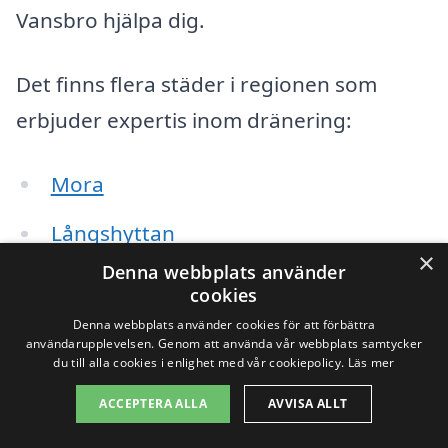
Vansbro hjälpa dig.
Det finns flera städer i regionen som
erbjuder expertis inom dränering:
Mora
Långshyttan
×
Denna webbplats använder
Borlänge
cookies
Denna webbplats använder cookies för att förbättra
Falun
användarupplevelsen. Genom att använda vår webbplats samtycker
du till alla cookies i enlighet med vår cookiepolicy.
Läs mer
Hälsinggården
ACCEPTERA ALLA
AVVISA ALLT
Sollerön