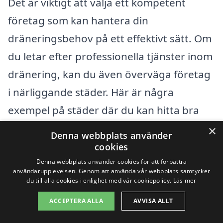
Det är viktigt att välja ett kompetent
företag som kan hantera din
dräneringsbehov på ett effektivt sätt. Om
du letar efter professionella tjänster inom
dränering, kan du även överväga företag
i närliggande städer. Här är några
exempel på städer där du kan hitta bra
hjälp:
×
Denna webbplats använder
cookies
Halmstad
Denna webbplats använder cookies för att förbättra
användarupplevelsen. Genom att använda vår webbplats samtycker
du till alla cookies i enlighet med vår cookiepolicy.
Läs mer
Falkenberg
ACCEPTERA ALLA
AVVISA ALLT
Varberg