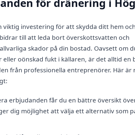
danden för dränering i Hög
 viktig investering för att skydda ditt hem oc
idrar till att leda bort överskottsvatten och
 allvarliga skador på din bostad. Oavsett om d
ler oönskad fukt i källaren, är det alltid en 
den från professionella entreprenörer. Här är
gt:
ra erbjudanden får du en bättre översikt öve
r dig möjlighet att välja ett alternativ som p