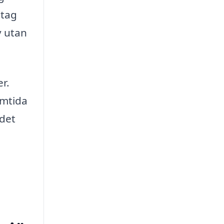
etag
v utan
r.
amtida
 det