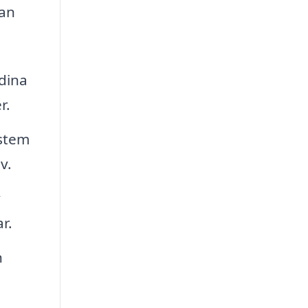
kan
dina
r.
ystem
v.
v
r.
n