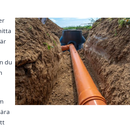
er
hitta
 är
an du
n
om
gära
tt