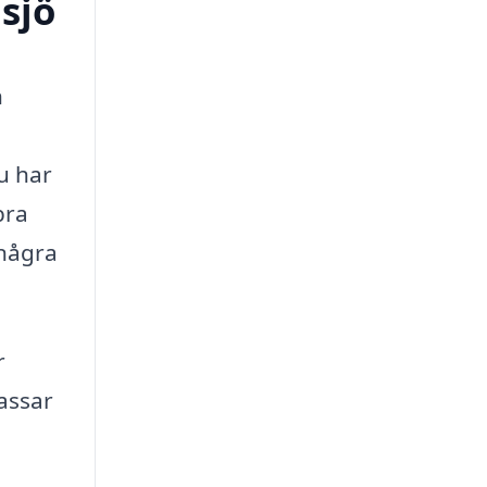
sjö
h
u har
bra
 några
r
assar