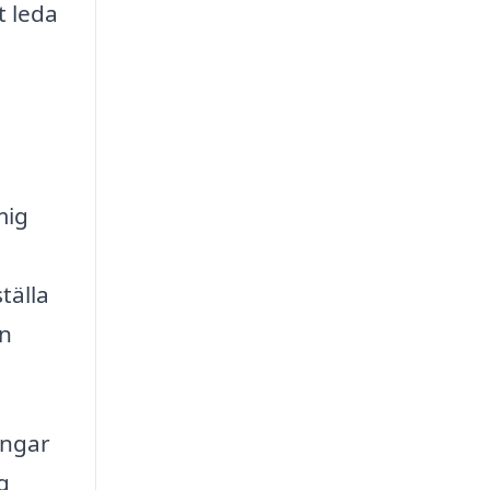
t leda
mig
tälla
an
ingar
g