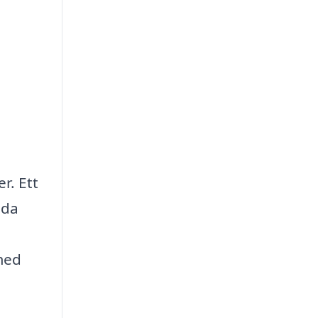
r. Ett
dda
 med