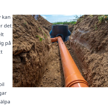
v kan
r det
lt
ig på
tt
bil
gar
jälpa