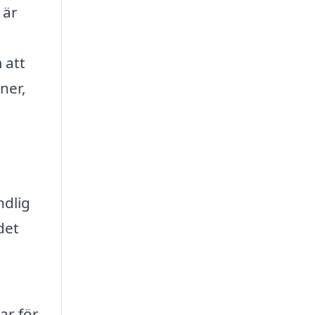
 är
 att
ner,
ndlig
det
ar för