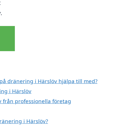
t
.
på dränering i Härslöv hjälpa till med?
ing i Härslöv
 från professionella företag
ränering i Härslöv?