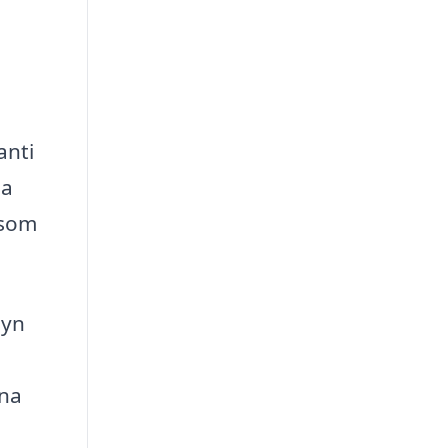
anti
da
 som
syn
ina