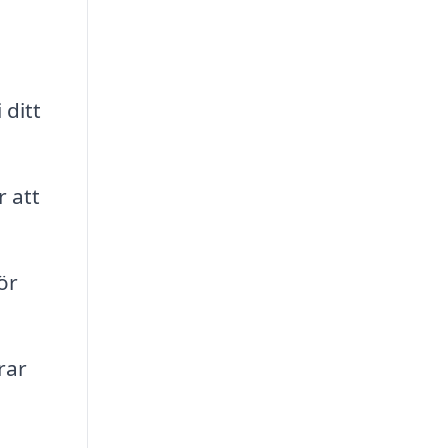
 ditt
 att
ör
rar