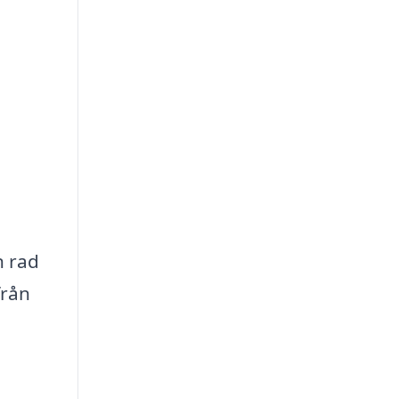
n rad
från