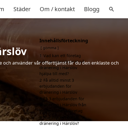
m
Städer
Om / kontakt
Blogg
Innehållsförteckning
ärslöv
gömma
1
Vad kan ett företag
som är specialiserat på
de och använder vår offerttjänst får du den enklaste och
dränering i Härslöv
hjälpa till med?
2
Få alltid minst 3
erbjudanden för
dränering i Härslöv
3
Få 3 erbjudanden för
dränering i Härslöv från
professionella företag
4
Hur mycket kostar
dränering i Härslöv?