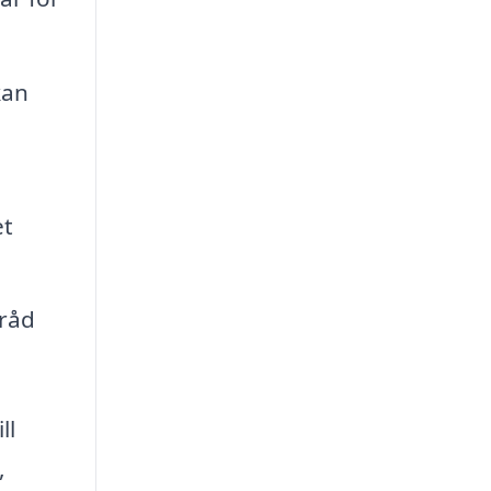
kan
et
 råd
ll
,