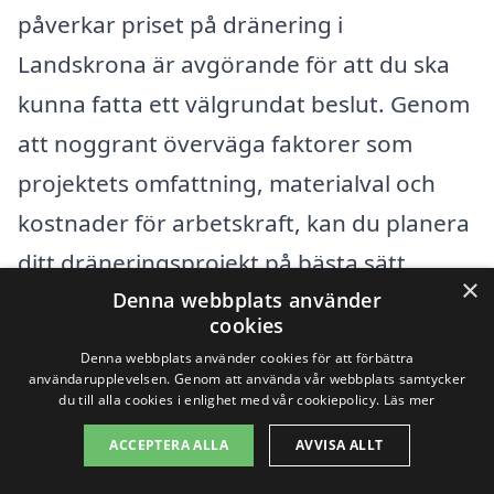
påverkar priset på dränering i
Landskrona är avgörande för att du ska
kunna fatta ett välgrundat beslut. Genom
att noggrant överväga faktorer som
projektets omfattning, materialval och
kostnader för arbetskraft, kan du planera
ditt dräneringsprojekt på bästa sätt.
×
Denna webbplats använder
Använd vår tjänst för att hitta pålitliga och
cookies
professionella företag som kan hjälpa dig
Denna webbplats använder cookies för att förbättra
med din dränering.
användarupplevelsen. Genom att använda vår webbplats samtycker
du till alla cookies i enlighet med vår cookiepolicy.
Läs mer
ACCEPTERA ALLA
AVVISA ALLT
Få 3 erbjudanden, gratis och utan