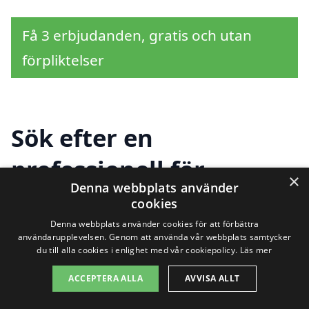
Få 3 erbjudanden, gratis och utan
förpliktelser
Sök efter en
professionell för
×
Denna webbplats använder
dränering i andra
cookies
städer nära Hållsta
Denna webbplats använder cookies för att förbättra
användarupplevelsen. Genom att använda vår webbplats samtycker
du till alla cookies i enlighet med vår cookiepolicy.
Läs mer
ACCEPTERA ALLA
AVVISA ALLT
Att hitta rätt hjälp för dränering i Hållsta