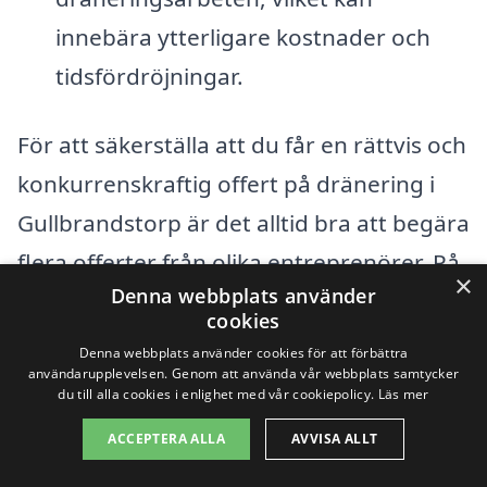
innebära ytterligare kostnader och
tidsfördröjningar.
För att säkerställa att du får en rättvis och
konkurrenskraftig offert på dränering i
Gullbrandstorp är det alltid bra att begära
flera offerter från olika entreprenörer. På
×
Denna webbplats använder
så sätt kan du jämföra priser och tjänster
cookies
samt välja det alternativ som bäst passar
Denna webbplats använder cookies för att förbättra
användarupplevelsen. Genom att använda vår webbplats samtycker
dina behov och din budget. Att få
du till alla cookies i enlighet med vår cookiepolicy.
Läs mer
professionella råd och insyn i
ACCEPTERA ALLA
AVVISA ALLT
projektspecifika krav kan också hjälpa dig