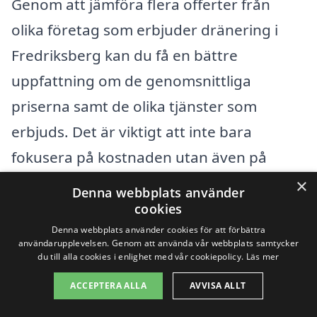
Genom att jämföra flera offerter från
olika företag som erbjuder dränering i
Fredriksberg kan du få en bättre
uppfattning om de genomsnittliga
priserna samt de olika tjänster som
erbjuds. Det är viktigt att inte bara
fokusera på kostnaden utan även på
servicekvalitet och garantier som
×
Denna webbplats använder
företaget lägger fram.
cookies
Denna webbplats använder cookies för att förbättra
användarupplevelsen. Genom att använda vår webbplats samtycker
Att investera i dränering är en viktig
du till alla cookies i enlighet med vår cookiepolicy.
Läs mer
åtgärd för att skydda din fastighet mot
ACCEPTERA ALLA
AVVISA ALLT
fuktskador och mögel. Se därför till att