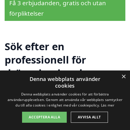
Få 3 erbjudanden, gratis och utan
förpliktelser
Sök efter en
professionell för
dränering i andra
×
Denna webbplats använder
städer nära Norrköping
cookies
Denna webbplats använder cookies för att förbättra
användarupplevelsen. Genom att använda vår webbplats samtycker
du till alla cookies i enlighet med vår cookiepolicy.
Läs mer
Att hitta ett företag som specialiserar sig
ACCEPTERA ALLA
AVVISA ALLT
på
dränering i Norrköping
behöver inte