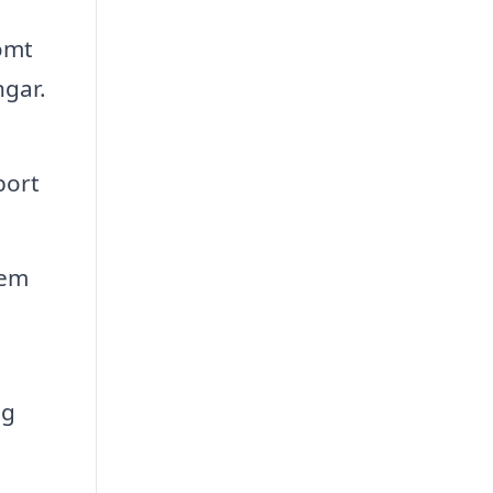
omt
ngar.
bort
tem
ng