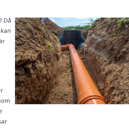
d? Då
 kan
är
er
enom
e
sar