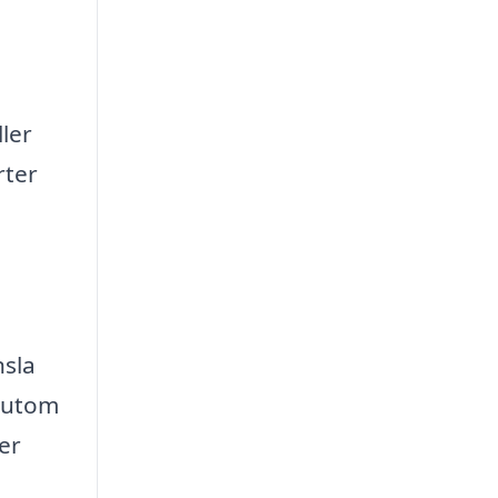
ler
rter
nsla
ssutom
er