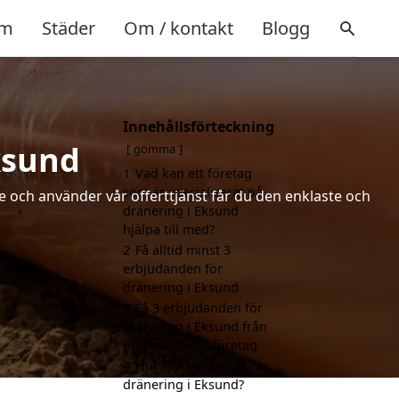
m
Städer
Om / kontakt
Blogg
Innehållsförteckning
ksund
gömma
1
Vad kan ett företag
som är specialiserat på
de och använder vår offerttjänst får du den enklaste och
dränering i Eksund
hjälpa till med?
2
Få alltid minst 3
erbjudanden för
dränering i Eksund
3
Få 3 erbjudanden för
dränering i Eksund från
professionella företag
4
Hur mycket kostar
dränering i Eksund?