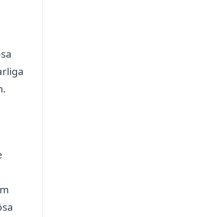
ösa
rliga
m.
e
om
ösa