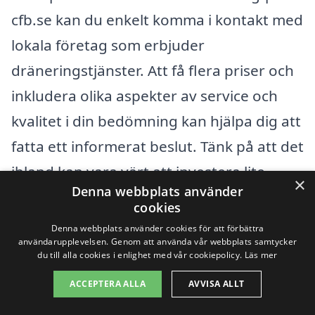
cfb.se kan du enkelt komma i kontakt med
lokala företag som erbjuder
dräneringstjänster. Att få flera priser och
inkludera olika aspekter av service och
kvalitet i din bedömning kan hjälpa dig att
fatta ett informerat beslut. Tänk på att det
ibland kan vara värt att investera lite
×
Denna webbplats använder
extra för en pålitlig och erfaren
cookies
entreprenör, som kan ge dig en långsiktig
Denna webbplats använder cookies för att förbättra
användarupplevelsen. Genom att använda vår webbplats samtycker
lösning för ditt dräneringsbehov.
du till alla cookies i enlighet med vår cookiepolicy.
Läs mer
ACCEPTERA ALLA
AVVISA ALLT
Få 3 erbjudanden, gratis och utan