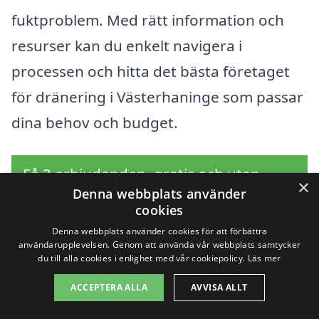
fuktproblem. Med rätt information och
resurser kan du enkelt navigera i
processen och hitta det bästa företaget
för dränering i Västerhaninge som passar
dina behov och budget.
Få 3 erbjudanden, gratis och utan
×
Denna webbplats använder
förpliktelser
cookies
Denna webbplats använder cookies för att förbättra
användarupplevelsen. Genom att använda vår webbplats samtycker
du till alla cookies i enlighet med vår cookiepolicy.
Läs mer
Sök efter en
ACCEPTERA ALLA
AVVISA ALLT
professionell för