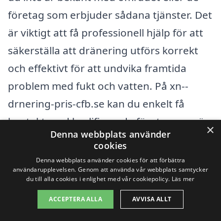
företag som erbjuder sådana tjänster. Det
är viktigt att få professionell hjälp för att
säkerställa att dränering utförs korrekt
och effektivt för att undvika framtida
problem med fukt och vatten. På xn--
drnering-pris-cfb.se kan du enkelt få
kontakt med kvalificerade företag som är
×
Denna webbplats använder
verksamma i din närhet.
cookies
Denna webbplats använder cookies för att förbättra
Om du söker tjänster för
dränering i
användarupplevelsen. Genom att använda vår webbplats samtycker
du till alla cookies i enlighet med vår cookiepolicy.
Läs mer
Djurön
, kan det vara bra att överväga
ACCEPTERA ALLA
AVVISA ALLT
företag i omkringliggande städer. Här är