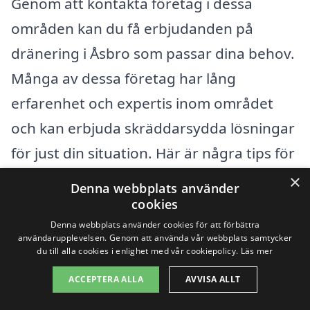
Genom att kontakta företag i dessa
områden kan du få erbjudanden på
dränering i Åsbro som passar dina behov.
Många av dessa företag har lång
erfarenhet och expertis inom området
och kan erbjuda skräddarsydda lösningar
för just din situation. Här är några tips för
att hitta rätt företag:
×
Denna webbplats använder
cookies
Kolla referenser och recensioner från
Denna webbplats använder cookies för att förbättra
användarupplevelsen. Genom att använda vår webbplats samtycker
tidigare kunder.
du till alla cookies i enlighet med vår cookiepolicy.
Läs mer
Jämför priser från olika företag för att
ACCEPTERA ALLA
AVVISA ALLT
hitta bästa möjliga erbjudande.