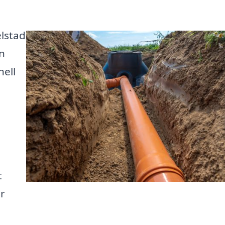
elstad
n
nell
t
ör