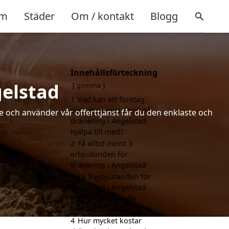
m
Städer
Om / kontakt
Blogg
Innehållsförteckning
gelstad
gömma
1
Vad kan ett företag
som är specialiserat på
de och använder vår offerttjänst får du den enklaste och
dränering i Angelstad
hjälpa till med?
2
Få alltid minst 3
erbjudanden för
dränering i Angelstad
3
Få 3 erbjudanden för
dränering i Angelstad
från professionella
företag
4
Hur mycket kostar