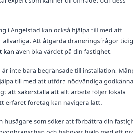
lokal expert som känner till området och dess
g i Angelstad kan också hjälpa till med att
r allvarliga. Att åtgärda dräneringsfrågor tidi
t kan även öka värdet på din fastighet.
är inte bara begränsade till installation. Må
 hjälpa till med att utföra nödvändiga godkän
 att säkerställa att allt arbete följer lokala
 erfaret företag kan navigera lätt.
 husägare som söker att förbättra din fastig
 byggbranschen och behöver hjälp med ett pro