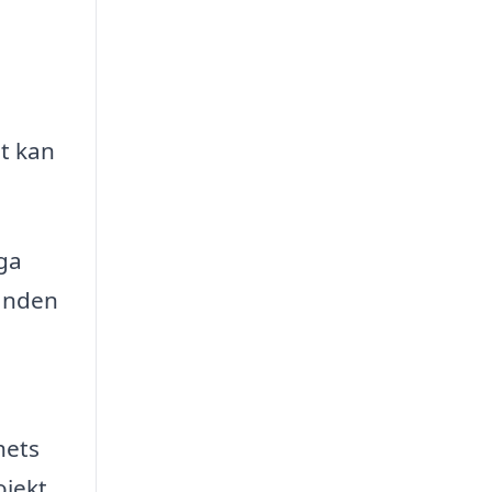
gt kan
nga
nanden
hets
jekt,