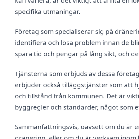
kan variera, är det viktigt att anlita en 
specifika utmaningar.
Företag som specialiserar sig på dränerin
identifiera och lösa problem innan de bli
spara tid och pengar på lång sikt, och de
Tjänsterna som erbjuds av dessa företag 
erbjuder också tilläggstjänster som att
och tillstånd från kommunen. Det är viktigt
byggregler och standarder, något som ett
Sammanfattningsvis, oavsett om du är en
dränering, eller om du är verksam inom