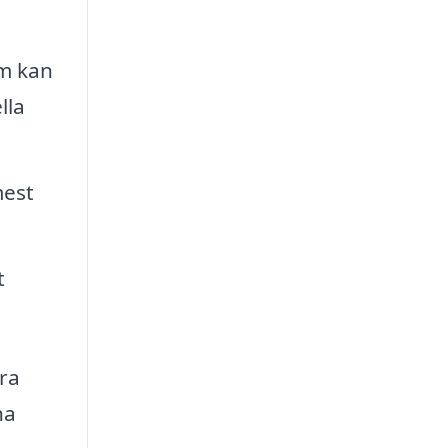
m kan
lla
mest
t
ra
na