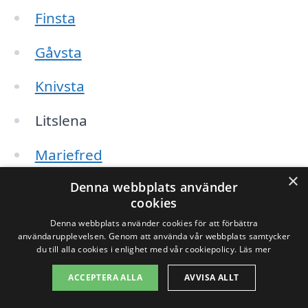
Finsta
Gåvsta
Knivsta
Litslena
Mariefred
×
Denna webbplats använder
Norrtälje
cookies
Rosersberg
Denna webbplats använder cookies för att förbättra
användarupplevelsen. Genom att använda vår webbplats samtycker
du till alla cookies i enlighet med vår cookiepolicy.
Läs mer
Sigtuna
ACCEPTERA ALLA
AVVISA ALLT
Uppsala