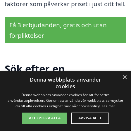
faktorer som påverkar priset i just ditt fall.
Få 3 erbjudanden, gratis och utan
förpliktelser
Sök efter en
×
professionell för
Denna webbplats använder
cookies
dränering i andra
Denna webbplats använder cookies för att förbättra
användarupplevelsen. Genom att använda vår webbplats samtycker
städer nära Vitaby
du till alla cookies i enlighet med vår cookiepolicy.
Läs mer
ACCEPTERA ALLA
AVVISA ALLT