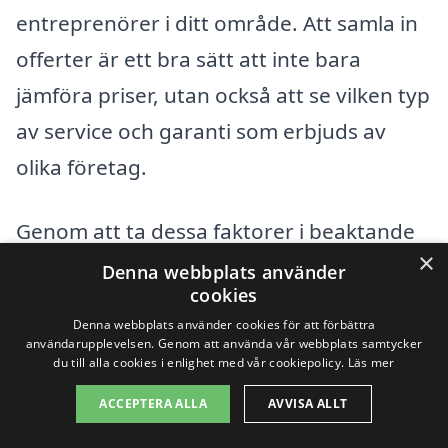
entreprenörer i ditt område. Att samla in
offerter är ett bra sätt att inte bara
jämföra priser, utan också att se vilken typ
av service och garanti som erbjuds av
olika företag.
Genom att ta dessa faktorer i beaktande
×
kan du göra ett informerat val när det
Denna webbplats använder
cookies
gäller dränering i Velanda, vilket inte bara
Denna webbplats använder cookies för att förbättra
sparar pengar, utan också säkerställer ett
användarupplevelsen. Genom att använda vår webbplats samtycker
du till alla cookies i enlighet med vår cookiepolicy.
Läs mer
hållbart och effektivt resultat för ditt hem.
ACCEPTERA ALLA
AVVISA ALLT
Få 3 erbjudanden, gratis och utan