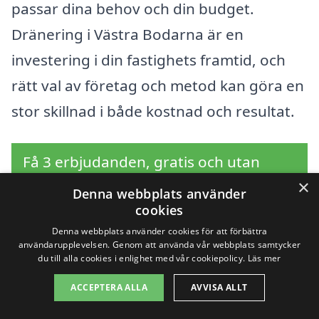
passar dina behov och din budget.
Dränering i Västra Bodarna är en
investering i din fastighets framtid, och
rätt val av företag och metod kan göra en
stor skillnad i både kostnad och resultat.
Få 3 erbjudanden, gratis och utan
×
förpliktelser
Denna webbplats använder
cookies
Denna webbplats använder cookies för att förbättra
användarupplevelsen. Genom att använda vår webbplats samtycker
Sök efter en
du till alla cookies i enlighet med vår cookiepolicy.
Läs mer
ACCEPTERA ALLA
AVVISA ALLT
professionell för