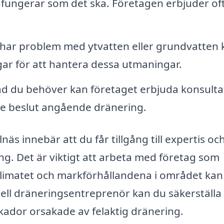
m fungerar som det ska. Företagen erbjuder of
ar problem med ytvatten eller grundvatten 
gar för att hantera dessa utmaningar.
d du behöver kan företaget erbjuda konsulta
ade beslut angående dränering.
lnäs innebär att du får tillgång till expertis oc
g. Det är viktigt att arbeta med företag som
klimatet och markförhållandena i området kan
ell dräneringsentreprenör kan du säkerställa 
skador orsakade av felaktig dränering.