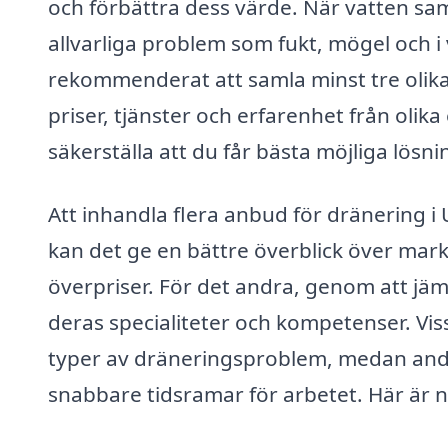
och förbättra dess värde. När vatten saml
allvarliga problem som fukt, mögel och i v
rekommenderat att samla minst tre olik
priser, tjänster och erfarenhet från oli
säkerställa att du får bästa möjliga lösni
Att inhandla flera anbud för dränering i
kan det ge en bättre överblick över markn
överpriser. För det andra, genom att jäm
deras specialiteter och kompetenser. Vis
typer av dräneringsproblem, medan andr
snabbare tidsramar för arbetet. Här är