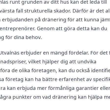
as runt grunden av ditt hus kan det leda till
ärsta fall strukturella skador. Därför är det al
a erbjudanden på dränering för att kunna jäm
ka entreprenörer. Genom att göra detta kan du
ng för dina behov.
 Utvalnäs erbjuder en mängd fördelar. För det 
adspriser, vilket hjälper dig att undvika
föra de olika företagen, kan du också identifi
sa företag kan ha bättre erfarenhet av specifi
a kan erbjuda mer förmånliga garantier elle
 några punkter om vad dränering kan hjälpa m