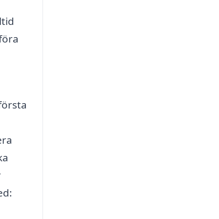
ltid
föra
första
era
ka
r
ed: