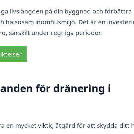
änga livslängden på din byggnad och förbättra
ch hälsosam inomhusmiljö. Det är en invester
ro, särskilt under regniga perioder.
iktelser
danden för dränering i
ra en mycket viktig åtgärd för att skydda ditt