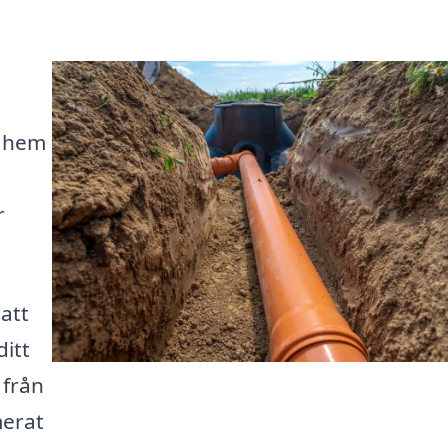
t hem
r
 att
ditt
 från
merat