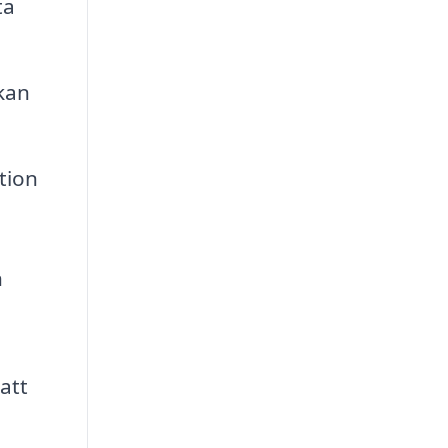
ta
kan
tion
h
att