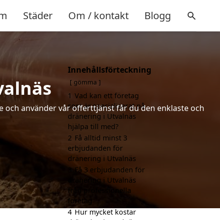
m
Städer
Om / kontakt
Blogg
Innehållsförteckning
valnäs
gömma
1
Vad kan ett företag
som är specialiserat på
de och använder vår offerttjänst får du den enklaste och
dränering i Utvalnäs
hjälpa till med?
2
Få alltid minst 3
erbjudanden för
dränering i Utvalnäs
3
Få 3 erbjudanden för
dränering i Utvalnäs
från professionella
företag
4
Hur mycket kostar