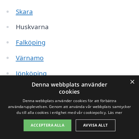
Skara
Huskvarna
Falköping
Värnamo
Jönköping
×
Denna webbplats använder
Gislaveds kommun
cookies
Denna webbplats använder cookies för att förbättra
Götene
användarupplevelsen. Genom att använda vår webbplats samtycker
du till alla cookies i enlighet med vår cookiepolicy.
Läs mer
Lidköping
ACCEPTERA ALLA
AVVISA ALLT
Tibro