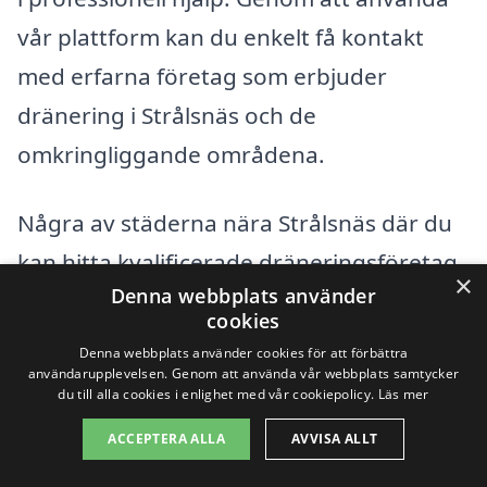
vår plattform kan du enkelt få kontakt
med erfarna företag som erbjuder
dränering i Strålsnäs och de
omkringliggande områdena.
Några av städerna nära Strålsnäs där du
kan hitta kvalificerade dräneringsföretag
×
Denna webbplats använder
inkluderar:
cookies
Denna webbplats använder cookies för att förbättra
Boxholm
användarupplevelsen. Genom att använda vår webbplats samtycker
du till alla cookies i enlighet med vår cookiepolicy.
Läs mer
Hitteboda
ACCEPTERA ALLA
AVVISA ALLT
Korsberga