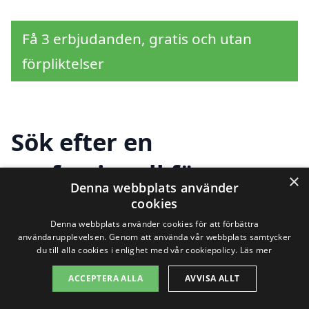
Få 3 erbjudanden, gratis och utan
förpliktelser
Sök efter en
professionell för
×
Denna webbplats använder
dränering i andra
cookies
Denna webbplats använder cookies för att förbättra
städer nära Skruv
användarupplevelsen. Genom att använda vår webbplats samtycker
du till alla cookies i enlighet med vår cookiepolicy.
Läs mer
ACCEPTERA ALLA
AVVISA ALLT
Om du letar efter hjälp med
dränering i