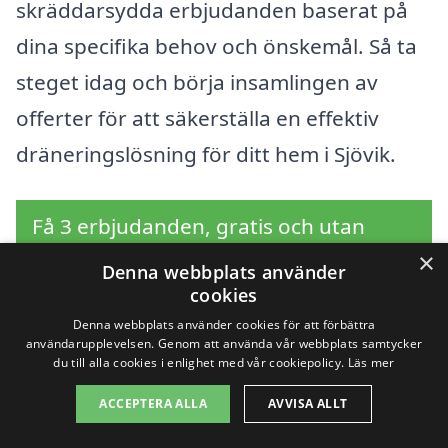
skräddarsydda erbjudanden baserat på
dina specifika behov och önskemål. Så ta
steget idag och börja insamlingen av
offerter för att säkerställa en effektiv
dräneringslösning för ditt hem i Sjövik.
Få 3 erbjudanden, gratis och utan
×
förpliktelser
Denna webbplats använder
cookies
Denna webbplats använder cookies för att förbättra
användarupplevelsen. Genom att använda vår webbplats samtycker
Sök efter en
du till alla cookies i enlighet med vår cookiepolicy.
Läs mer
ACCEPTERA ALLA
AVVISA ALLT
professionell för