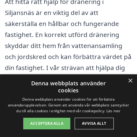
Att hitta rätt hjälp för dränering i
Siljansnäs är en viktig del av att
säkerställa en hållbar och fungerande
fastighet. En korrekt utförd dränering
skyddar ditt hem från vattenansamling
och jordskred och kan förbättra värdet på
din fastighet. I vår strävan att hjälpa dig
att hitta kvalificerade hantverkare i ditt
×
Denna webbplats använder
närområde, har vi sammanställt en lista
cookies
över städer i närheten av Siljansnäs där
Denna webbplats använder cookies för att förbättra
användarupplevelsen. Genom att använda vår webbplats samtycker
du kan hitta professionell hjälp.
du till alla cookies i enlighet med vår cookiepolicy.
Läs mer
ACCEPTERA ALLA
AVVISA ALLT
Några av de omkringliggande städerna