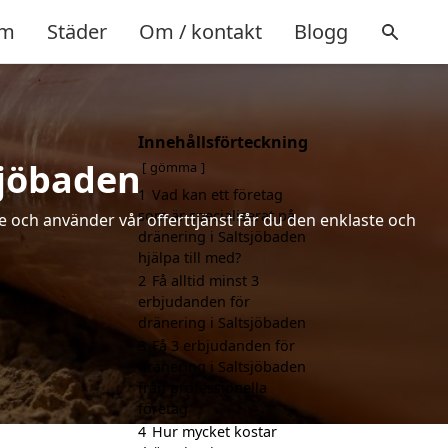
m
Städer
Om / kontakt
Blogg
Innehållsförteckning
sjöbaden
gömma
1
Vad kan ett företag
som är specialiserat på
de och använder vår offerttjänst får du den enklaste och
dränering i Saltsjöbaden
hjälpa till med?
2
Få alltid minst 3
erbjudanden för
dränering i Saltsjöbaden
3
Få 3 erbjudanden för
dränering i Saltsjöbaden
från professionella
företag
4
Hur mycket kostar