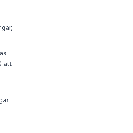
ngar,
as
å att
gar