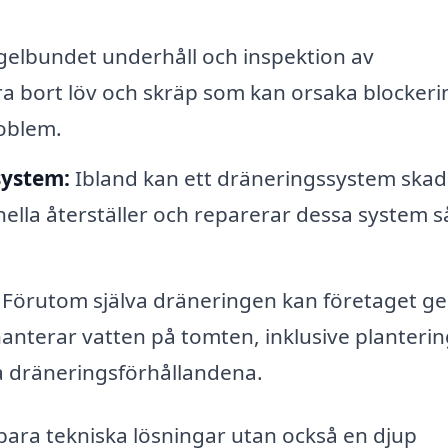
elbundet underhåll och inspektion av
öra bort löv och skräp som kan orsaka blockeri
roblem.
system:
Ibland kan ett dräneringssystem skad
ionella återställer och reparerar dessa system s
Förutom själva dräneringen kan företaget ge
nterar vatten på tomten, inklusive planterin
a dräneringsförhållandena.
 bara tekniska lösningar utan också en djup