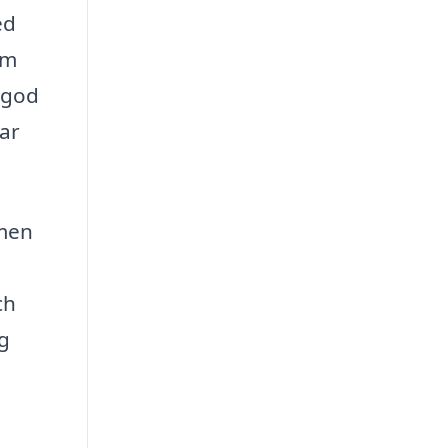
ed
om
t god
rar
 men
ch
ng