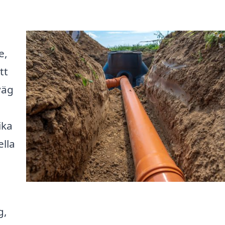
e,
tt
väg
ika
ella
g,