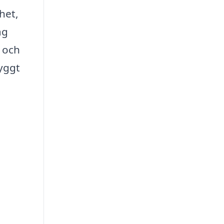
het,
ag
d och
ryggt