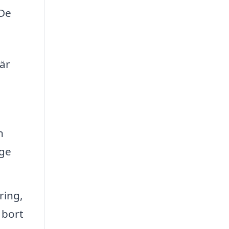
 De
 är
n
 ge
ring,
 bort