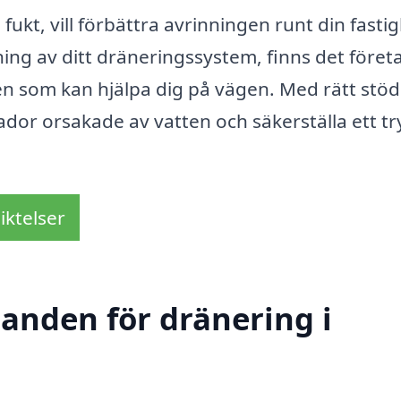
kt, vill förbättra avrinningen runt din fastig
ning av ditt dräneringssystem, finns det föret
en som kan hjälpa dig på vägen. Med rätt stö
dor orsakade av vatten och säkerställa ett t
iktelser
danden för dränering i