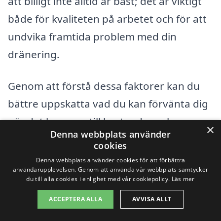
att billigt inte alltid är bäst; det är viktigt
både för kvaliteten på arbetet och för att
undvika framtida problem med din
dränering.
Genom att förstå dessa faktorer kan du
bättre uppskatta vad du kan förvänta dig
när det kommer till kostnader och
×
Denna webbplats använder
därmed fatta ett informerat beslut om
cookies
vilken dräneringslösning som passar just
Denna webbplats använder cookies för att förbättra
användarupplevelsen. Genom att använda vår webbplats samtycker
dina behov i Rutvik.
du till alla cookies i enlighet med vår cookiepolicy.
Läs mer
ACCEPTERA ALLA
AVVISA ALLT
Få 3 erbjudanden, gratis och utan