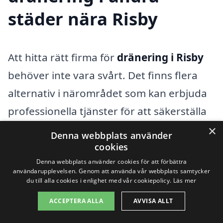
städer nära Risby
Att hitta rätt firma för
dränering i Risby
behöver inte vara svårt. Det finns flera
alternativ i närområdet som kan erbjuda
professionella tjänster för att säkerställa
att din fastighet får den dränering den
×
Denna webbplats använder
behöver. Att ha en bra dräneringslösning
cookies
Denna webbplats använder cookies för att förbättra
är avgörande för att skydda ditt hem från
användarupplevelsen. Genom att använda vår webbplats samtycker
fukt och vattenrelaterade skador.
du till alla cookies i enlighet med vår cookiepolicy.
Läs mer
ACCEPTERA ALLA
AVVISA ALLT
Förutom i Risby kan du också överväga