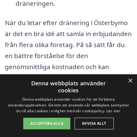
dräneringen.
När du letar efter dränering i Österbymo
är det en bra idé att samla in erbjudanden
från flera olika företag. På så sätt får du
en bättre förståelse för den
genomsnittliga kostnaden och kan
jämföra vad som ingår i varje tjänst. Kom
×
Denna webbplats använder
ihåg att den billigaste lösningen inte alltid
cookies
är den bästa; se till att företaget har ett
Denna webbplats använder cookies för att förbättra
användarupplevelsen. Genom att använda vår webbplats samtycker
gott rykte och erbjuder bra garanti för sitt
du till alla cookies i enlighet med vår cookiepolicy.
Läs mer
arbete. Att investera i korrekt dränering
ACCEPTERA ALLA
AVVISA ALLT
kan förhindra större problem i framtiden,