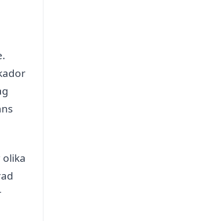
e.
skador
ag
nns
 olika
rad
r