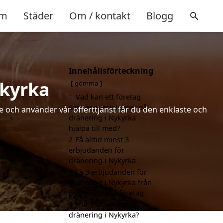
m
Städer
Om / kontakt
Blogg
Innehållsförteckning
ykyrka
gömma
1
Vad kan ett företag
som är specialiserat på
de och använder vår offerttjänst får du den enklaste och
dränering i Nykyrka
hjälpa till med?
2
Få alltid minst 3
erbjudanden för
dränering i Nykyrka
3
Få 3 erbjudanden för
dränering i Nykyrka från
professionella företag
4
Hur mycket kostar
dränering i Nykyrka?