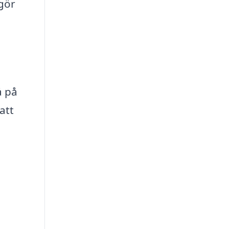
 gör
å på
att