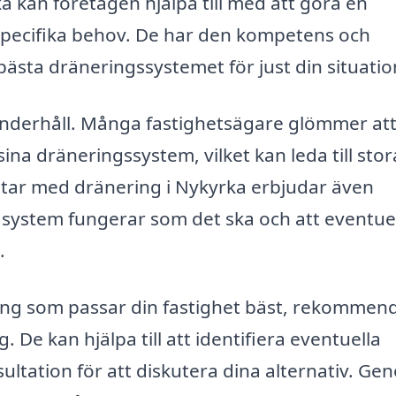
ka kan företagen hjälpa till med att göra en
pecifika behov. De har den kompetens och
bästa dräneringssystemet för just din situatio
underhåll. Många fastighetsägare glömmer at
na dräneringssystem, vilket kan leda till stor
etar med dränering i Nykyrka erbjudar även
tt system fungerar som det ska och att eventue
.
ring som passar din fastighet bäst, rekommen
. De kan hjälpa till att identifiera eventuella
ltation för att diskutera dina alternativ. Ge