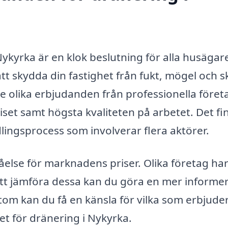
 Nykyrka är en klok beslutning för alla husägar
t skydda din fastighet från fukt, mögel och 
e olika erbjudanden från professionella föret
riset samt högsta kvaliteten på arbetet. Det fi
lingsprocess som involverar flera aktörer.
tåelse för marknadens priser. Olika företag har
att jämföra dessa kan du göra en mer informe
om kan du få en känsla för vilka som erbjude
t för dränering i Nykyrka.