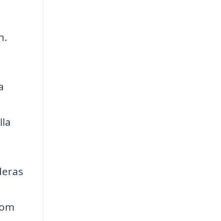
n.
t
a
lla
deras
nom