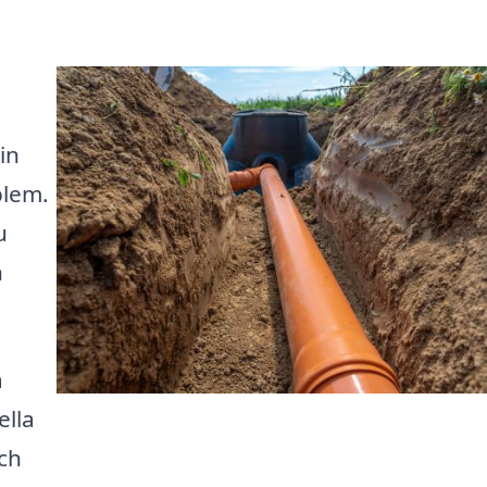
in
blem.
u
h
å
ella
och