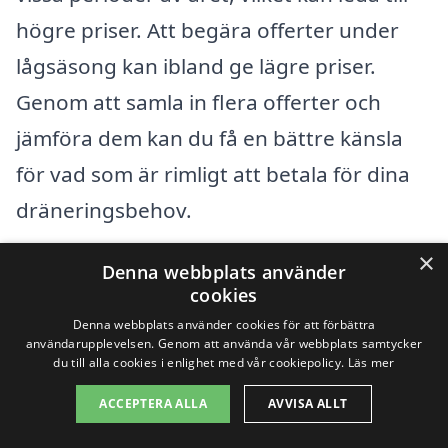
högre priser. Att begära offerter under
lågsäsong kan ibland ge lägre priser.
Genom att samla in flera offerter och
jämföra dem kan du få en bättre känsla
för vad som är rimligt att betala för dina
dräneringsbehov.
×
Sammanfattningsvis, när du överväger
Denna webbplats använder
cookies
dränering i Nybro
, är det viktigt att ta
Denna webbplats använder cookies för att förbättra
hänsyn till de olika faktorer som påverkar
användarupplevelsen. Genom att använda vår webbplats samtycker
du till alla cookies i enlighet med vår cookiepolicy.
Läs mer
priset. Genom att vara informerad och
ACCEPTERA ALLA
AVVISA ALLT
göra en noggrann jämförelse av olika