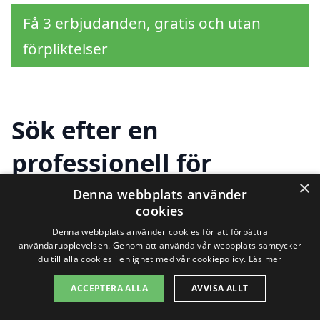
Få 3 erbjudanden, gratis och utan
förpliktelser
Sök efter en
professionell för
×
dränering i andra
Denna webbplats använder
cookies
städer nära Nolsjö
Denna webbplats använder cookies för att förbättra
användarupplevelsen. Genom att använda vår webbplats samtycker
du till alla cookies i enlighet med vår cookiepolicy.
Läs mer
Att hitta rätt företag för
dränering i
ACCEPTERA ALLA
AVVISA ALLT
Nolsjö
kan vara en utmaning, men det