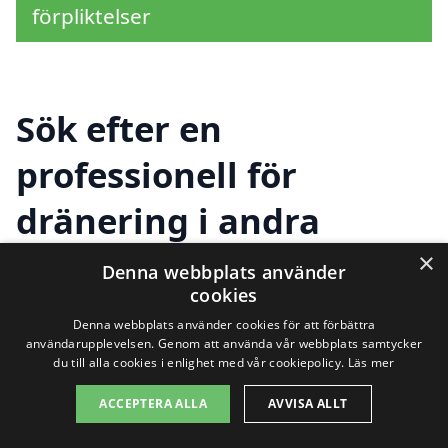
förpliktelser
Sök efter en
professionell för
dränering i andra
städer nära Näsum
×
Denna webbplats använder
cookies
Denna webbplats använder cookies för att förbättra
Att hitta rätt hjälp för
dränering i Näsum
användarupplevelsen. Genom att använda vår webbplats samtycker
du till alla cookies i enlighet med vår cookiepolicy.
Läs mer
kan vara en utmaning, speciellt om du är
ACCEPTERA ALLA
AVVISA ALLT
osäker på vem du ska vända dig till. Det är